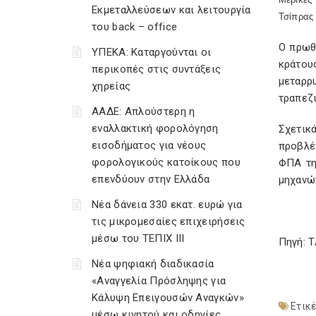
Εκμεταλλεύσεων και λειτουργία
Τσίπρας 
του back – office
Ο πρωθ
ΥΠΕΚΑ: Καταργούνται οι
κράτου
περικοπές στις συντάξεις
μεταρρ
χηρείας
τραπεζι
ΑΑΔΕ: Απλούστερη η
εναλλακτική φορολόγηση
Σχετικ
εισοδήματος για νέους
προβλέπ
φορολογικούς κατοίκους που
ΦΠΑ τη
επενδύουν στην Ελλάδα
μηχανώ
Νέα δάνεια 330 εκατ. ευρώ για
τις μικρομεσαίες επιχειρήσεις
μέσω του ΤΕΠΙΧ ΙΙΙ
Πηγή: 
Νέα ψηφιακή διαδικασία
«Αναγγελία Πρόσληψης για
Κάλυψη Επειγουσών Αναγκών»
Ετικέ
μέσω κινητού και οδηγίες