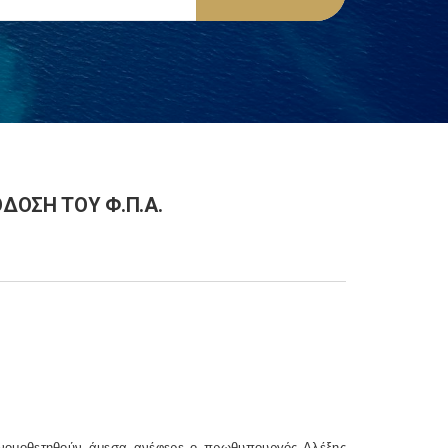
ΔΟΣΗ ΤΟΥ Φ.Π.Α.
α νομοθετηθούν άμεσα ανέφερε ο πρωθυπουργός Αλέξης