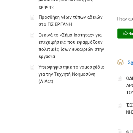
χρήσης
Προσθήκη νέων τύπων αδειών
Ηταν αυ
στο ΠΣ ΕΡΓΑΝΗ
Να
Ξεκινά το «Σήμα Ισότητας» για
επιχειρήσεις που εφαρμόζουν
πολιτικές ίσων ευκαιριών στην
εργασία
Σ
Υπερψηφίστηκε το νομοσχέδιο
για την Τεχνητή Νοημοσύνη
ΟΔ
(AIAct)
ΑΡ
ΤΟ
‘Ε
ΝΗ
ΦΠ