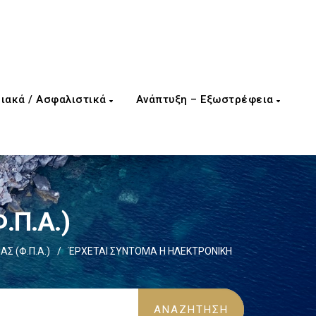
ιακά / Ασφαλιστικά
Ανάπτυξη – Εξωστρέφεια
.Π.Α.)
Σ (Φ.Π.Α.)
/
ΈΡΧΕΤΑΙ ΣΥΝΤΟΜΑ Η ΗΛΕΚΤΡΟΝΙΚΗ