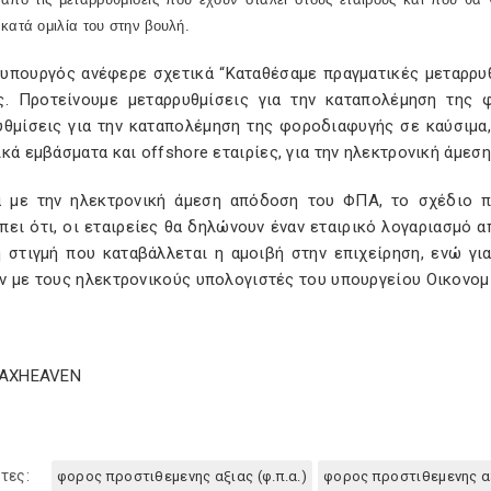
κατά ομιλία του στην βουλή.
υπουργός ανέφερε σχετικά “Καταθέσαμε πραγματικές μεταρρυθ
ς. Προτείνουμε μεταρρυθμίσεις για την καταπολέμηση της 
υθμίσεις για την καταπολέμηση της φοροδιαφυγής σε καύσιμα,
κά εμβάσματα και offshore εταιρίες, για την ηλεκτρονική άμε
ά με την ηλεκτρονική άμεση απόδοση του ΦΠΑ, το σχέδιο π
ει ότι, οι εταιρείες θα δηλώνουν έναν εταιρικό λογαριασμό 
 στιγμή που καταβάλλεται η αμοιβή στην επιχείρηση, ενώ γι
ν με τους ηλεκτρονικούς υπολογιστές του υπουργείου Οικονομ
TAXHEAVEN
τες:
φορος προστιθεμενης αξιας (φ.π.α.)
φορος προστιθεμενης α