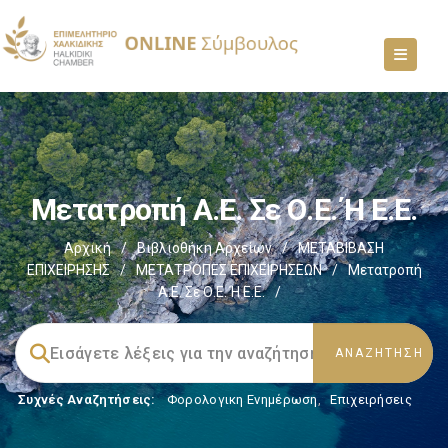
Μετατροπή Α.Ε. Σε Ο.Ε. Ή Ε.Ε.
Αρχική
/
Βιβλιοθήκη Αρχείων
/
ΜΕΤΑΒΙΒΑΣΗ
ΕΠΙΧΕIΡΗΣΗΣ
/
ΜΕΤΑΤΡΟΠΕΣ ΕΠΙΧΕΙΡΗΣΕΩΝ
/
Μετατροπή
Α.Ε. Σε Ο.Ε. Ή Ε.Ε.
/
Συχνές Αναζητήσεις:
Φορολογικη Ενημέρωση
,
Επιχειρήσεις