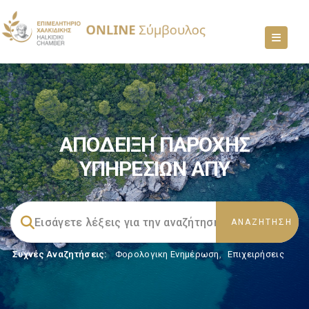
ΑΠΟΔΕΙΞΗ ΠΑΡΟΧΗΣ
ΥΠΗΡΕΣΙΩΝ ΑΠΥ
Συχνές Αναζητήσεις:
Φορολογικη Ενημέρωση
,
Επιχειρήσεις