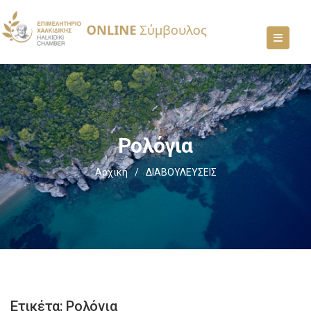
Ρολόγια
Αρχική
/
ΔΙΑΒΟΥΛΕΥΣΕΙΣ
Ετικέτα:
Ρολόγια