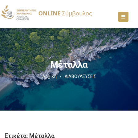
Μέταλλα
Αρχική
/
ΔΙΑΒΟΥΛΕΥΣΕΙΣ
Ετικέτα:
Μέταλλα