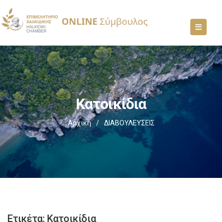
Κατοικίδια
Αρχική
/
ΔΙΑΒΟΥΛΕΥΣΕΙΣ
Ετικέτα:
Κατοικίδια