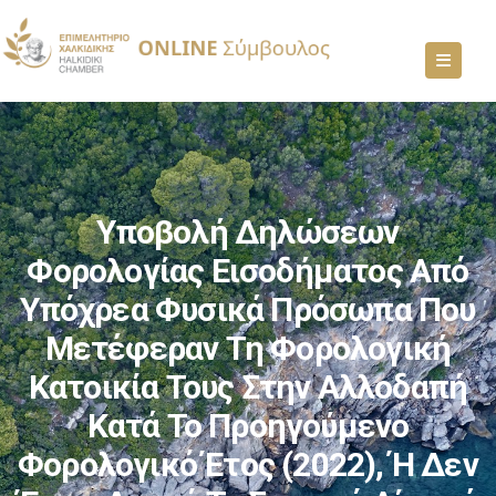
Υποβολή Δηλώσεων
Φορολογίας Εισοδήματος Από
Υπόχρεα Φυσικά Πρόσωπα Που
Μετέφεραν Τη Φορολογική
Κατοικία Τους Στην Αλλοδαπή
Κατά Το Προηγούμενο
Φορολογικό Έτος (2022), Ή Δεν