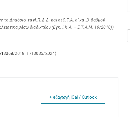
το Δημόσιο, τα Ν.Π.Δ.Δ. και οι Ο.Τ.Α. α΄ και β΄ βαθμού
λειστικά μέσω διαδικτύου (Εγκ. Ι.Κ.Α. – Ε.Τ.Α.Μ. 19/2010)).
513068
/2018, 1713035/2024)
+ εξαγωγή iCal / Outlook