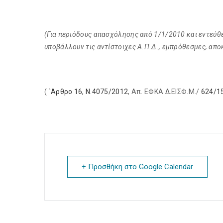
(Για περιόδους απασχόλησης από 1/1/2010 και εντεύθεν 
υποβάλλουν τις αντίστοιχες Α.Π.Δ., εμπρόθεσμες, αποκ
(
`Αρθρο 16, Ν.4075/2012
, Απ. ΕΦΚΑ Δ.ΕΙΣΦ.Μ./
624/1
+ Προσθήκη στο Google Calendar