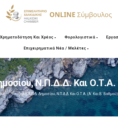
Χρηματοδότηση Και Χρέος
Φορολογιστικά
Εργασ
Επιχειρηματικά Νέα / Μελέτες
οσίου, Ν.Π.Δ.Δ. Και Ο.Τ.Α. 
ική
/
Υποβολή Α.Π.Δ. Δημοσίου, Ν.Π.Δ.Δ. Και Ο.Τ.Α. (α΄ Και Β΄ Βαθμού)