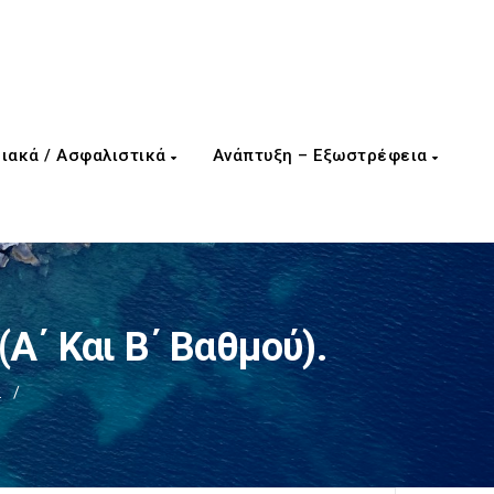
ιακά / Ασφαλιστικά
Ανάπτυξη – Εξωστρέφεια
(α΄ Και Β΄ Βαθμού).
.
/