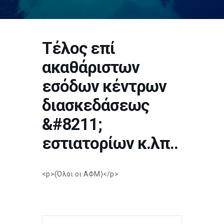
Τέλος επί
ακαθάριστων
εσόδων κέντρων
διασκεδάσεως
&#8211;
εστιατορίων κ.λπ..
<p>(Όλοι οι ΑΦΜ)</p>