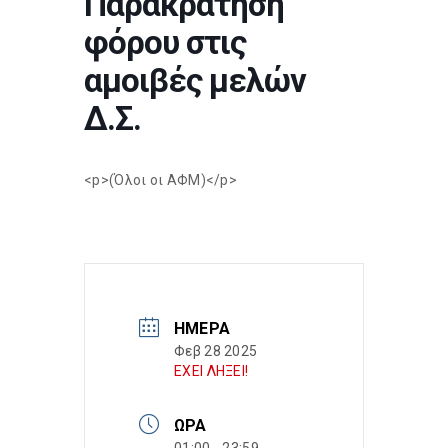
Παρακράτηση
φόρου στις
αμοιβές μελών
Δ.Σ.
<p>(Όλοι οι ΑΦΜ)</p>
ΗΜΈΡΑ
Φεβ 28 2025
ΕΧΕΙ ΛΗΞΕΙ!
ΏΡΑ