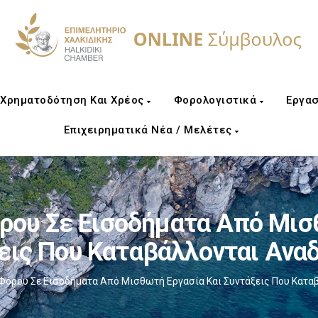
Χρηματοδότηση Και Χρέος
Φορολογιστικά
Εργασ
Επιχειρηματικά Νέα / Μελέτες
ου Σε Εισοδήματα Από Μισ
εις Που Καταβάλλονται Ανα
όρου Σε Εισοδήματα Από Μισθωτή Εργασία Και Συντάξεις Που Κατα