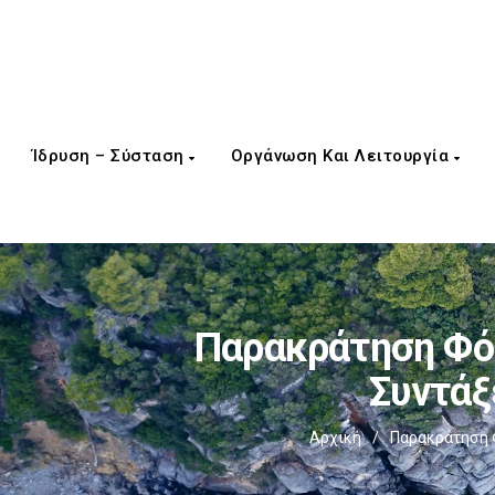
Ίδρυση – Σύσταση
Οργάνωση Και Λειτουργία
Παρακράτηση Φόρ
Συντάξ
Αρχική
/
Παρακράτηση Φ