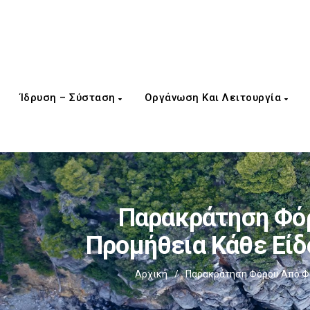
Ίδρυση – Σύσταση
Οργάνωση Και Λειτουργία
Παρακράτηση Φόρ
Προμήθεια Κάθε Εί
Αρχική
/
Παρακράτηση Φόρου Από Φο