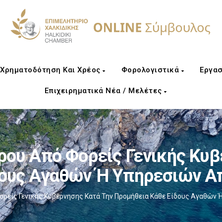
Χρηματοδότηση Και Χρέος
Φορολογιστικά
Εργασ
Επιχειρηματικά Νέα / Μελέτες
ου Από Φορείς Γενικής Κυβ
δους Αγαθών Ή Υπηρεσιών Α
ρείς Γενικής Κυβέρνησης Κατά Την Προμήθεια Κάθε Είδους Αγαθών