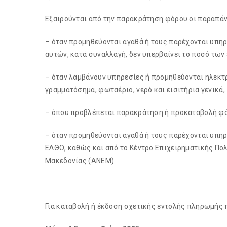
Εξαιρούνται από την παρακράτηση φόρου οι παραπά
– όταν προμηθεύονται αγαθά ή τους παρέχονται υπηρ
αυτών, κατά συναλλαγή, δεν υπερβαίνει το ποσό των 
– όταν λαμβάνουν υπηρεσίες ή προμηθεύονται ηλεκτ
γραμματόσημα, φωταέριο, νερό και εισιτήρια γενικά,
– όπου προβλέπεται παρακράτηση ή προκαταβολή φόρ
– όταν προμηθεύονται αγαθά ή τους παρέχονται υπηρ
ΕΛΘΟ, καθώς και από το Κέντρο Επιχειρηματικής Πο
Μακεδονίας (ΑΝΕΜ)
Για καταβολή ή έκδοση σχετικής εντολής πληρωμής π