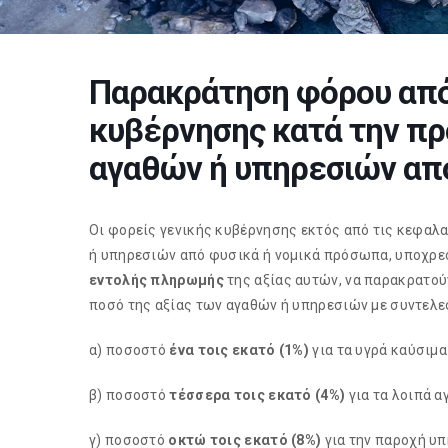
Παρακράτηση φόρου από
κυβέρνησης κατά την πρ
αγαθών ή υπηρεσιών απ
Οι φορείς γενικής κυβέρνησης εκτός από τις κεφαλα
ή υπηρεσιών από φυσικά ή νομικά πρόσωπα, υποχρε
εντολής πληρωμής
της αξίας αυτών, να παρακρατού
ποσό της αξίας των αγαθών ή υπηρεσιών με συντελ
α) ποσοστό
ένα τοις εκατό (1%)
για τα υγρά καύσιμα
β) ποσοστό
τέσσερα τοις εκατό (4%)
για τα λοιπά α
γ) ποσοστό
οκτώ τοις εκατό (8%)
για την παροχή υ