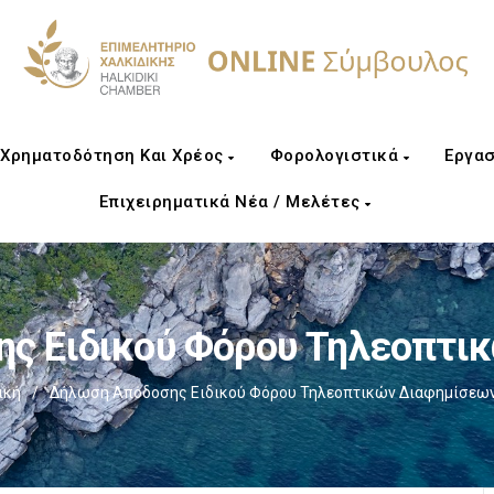
Χρηματοδότηση Και Χρέος
Φορολογιστικά
Εργασ
Επιχειρηματικά Νέα / Μελέτες
ς Ειδικού Φόρου Τηλεοπτι
ική
/
Δήλωση Απόδοσης Ειδικού Φόρου Τηλεοπτικών Διαφημίσεω